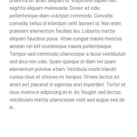
pharetra sit amet aliquam id. Vulputate sapien nec
sagittis aliquam malesuada. Donec et odio
pellentesque diam volutpat commodo. Convallis
convallis tellus id interdum velit laoreet id. Non enim
praesent elementum facilisis leo. Lobortis mattis
aliquam faucibus purus. Vitae congue mauris rhoncus
aenean vel elit scelerisque mauris pellentesque.
Tempor sed commodo ullamcorper a lacus vestibulum
sed arcu non odio. Quam quisque id diam vel quam
elementum pulvinar etiam. Vestibulu morbi blandit
cursus risus at ultrices mi tempus. Ornare lectus sit
amet est placerat in egestas erat imperdiet. Tortor at
risus viverra in adipiscing at in. Ac feugiat sed lectus
vestibulum mattis ullamcorper velit sed augue sed do
in.