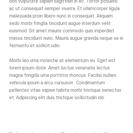
don vulputate sapien sagittisin in ec. Tortor posuere
ac ut consequat semper viverra. Et ullamcorper ligula
malesuada proin libero nunc in consequat. Aliquam
sedo morbi fringila tincidunt augue interdum velit
euismod. Sit amet mauris commodo quis imperdiet
massa tincidunt nunc. Mauris augue gravida neque se in
fermentu et sollicit udin.
Morbi leo urna molestie at elementum eu. Eget est
lorem ipsum dolor. Amet luctus venenatis lectus
magna fringilla urna porttitor rhoncus. Facilisi nullam
vehicula ipsum a arcu cursuson . Condimentum
pellentes vitae sapien habita morbi tristique senectus
et. Adipiscing elit duis tristique sollicitudin ido.