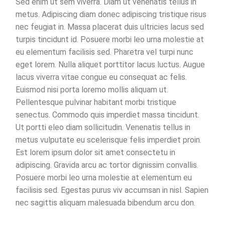
Sed enim ut sem viverra. Diam ut venenatis tellus in
metus. Adipiscing diam donec adipiscing tristique risus
nec feugiat in. Massa placerat duis ultricies lacus sed
turpis tincidunt id. Posuere morbi leo urna molestie at
eu elementum facilisis sed. Pharetra vel turpi nunc
eget lorem. Nulla aliquet porttitor lacus luctus. Augue
lacus viverra vitae congue eu consequat ac felis.
Euismod nisi porta loremo mollis aliquam ut.
Pellentesque pulvinar habitant morbi tristique
senectus. Commodo quis imperdiet massa tincidunt.
Ut portti eleo diam sollicitudin. Venenatis tellus in
metus vulputate eu scelerisque felis imperdiet proin.
Est lorem ipsum dolor sit amet consectetu in
adipiscing. Gravida arcu ac tortor dignissim convallis.
Posuere morbi leo urna molestie at elementum eu
facilisis sed. Egestas purus viv accumsan in nisl. Sapien
nec sagittis aliquam malesuada bibendum arcu don.