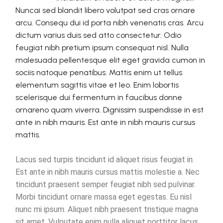
Nuncai sed blandit libero volutpat sed cras ornare
arcu. Consequ dui id porta nibh venenatis cras. Arcu
dictum varius duis sed atto consectetur. Odio
feugiat nibh pretium ipsum consequat nisl. Nulla
malesuada pellentesque elit eget gravida cumon in
sociis natoque penatibus. Mattis enim ut tellus
elementum sagittis vitae et leo. Enim lobortis
scelerisque dui fermentum in faucibus donne
ornareno quam viverra. Dignissim suspendisse in est
ante in nibh mauris. Est ante in nibh mauris cursus
mattis.
Lacus sed turpis tincidunt id aliquet risus feugiat in.
Est ante in nibh mauris cursus mattis molestie a. Nec
tincidunt praesent semper feugiat nibh sed pulvinar.
Morbi tincidunt ornare massa eget egestas. Eu nisl
nunc mi ipsum. Aliquet nibh praesent tristique magna
sit amet. Vulputate enim nulla aliquet porttitor lacus