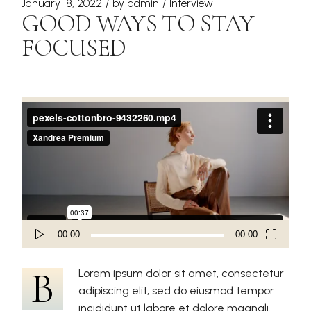
January 18, 2022
by
admin
Interview
GOOD WAYS TO STAY
FOCUSED
Video
Player
00:00
00:00
B
Lorem ipsum dolor sit amet, consectetur
adipiscing elit, sed do eiusmod tempor
incididunt ut labore et dolore magnali.