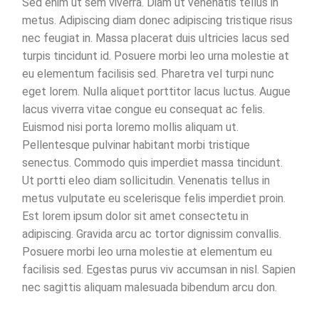
Sed enim ut sem viverra. Diam ut venenatis tellus in
metus. Adipiscing diam donec adipiscing tristique risus
nec feugiat in. Massa placerat duis ultricies lacus sed
turpis tincidunt id. Posuere morbi leo urna molestie at
eu elementum facilisis sed. Pharetra vel turpi nunc
eget lorem. Nulla aliquet porttitor lacus luctus. Augue
lacus viverra vitae congue eu consequat ac felis.
Euismod nisi porta loremo mollis aliquam ut.
Pellentesque pulvinar habitant morbi tristique
senectus. Commodo quis imperdiet massa tincidunt.
Ut portti eleo diam sollicitudin. Venenatis tellus in
metus vulputate eu scelerisque felis imperdiet proin.
Est lorem ipsum dolor sit amet consectetu in
adipiscing. Gravida arcu ac tortor dignissim convallis.
Posuere morbi leo urna molestie at elementum eu
facilisis sed. Egestas purus viv accumsan in nisl. Sapien
nec sagittis aliquam malesuada bibendum arcu don.