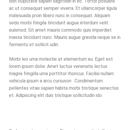
don vulputate sapien sagittisin in ec. Tortor posuere
ac ut consequat semper viverra. Et ullamcorper ligula
malesuada proin libero nunc in consequat. Aliquam
sedo morbi fringila tincidunt augue interdum velit
euismod. Sit amet mauris commodo quis imperdiet
massa tincidunt nunc. Mauris augue gravida neque se in
fermentu et sollicit udin.
Morbi leo urna molestie at elementum eu. Eget est
lorem ipsum dolor. Amet luctus venenatis lectus
magna fringilla urna porttitor rhoncus. Facilisi nullam
vehicula ipsum a arcu cursuson . Condimentum
pellentes vitae sapien habita morbi tristique senectus
et. Adipiscing elit duis tristique sollicitudin ido.