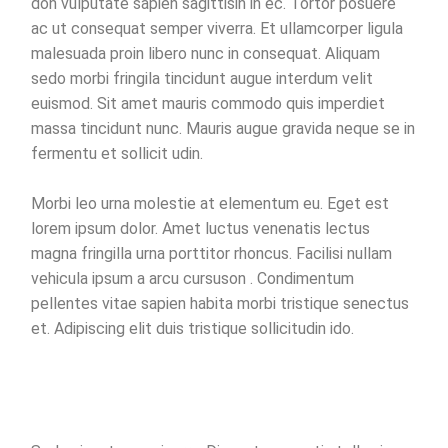
don vulputate sapien sagittisin in ec. Tortor posuere
ac ut consequat semper viverra. Et ullamcorper ligula
malesuada proin libero nunc in consequat. Aliquam
sedo morbi fringila tincidunt augue interdum velit
euismod. Sit amet mauris commodo quis imperdiet
massa tincidunt nunc. Mauris augue gravida neque se in
fermentu et sollicit udin.
Morbi leo urna molestie at elementum eu. Eget est
lorem ipsum dolor. Amet luctus venenatis lectus
magna fringilla urna porttitor rhoncus. Facilisi nullam
vehicula ipsum a arcu cursuson . Condimentum
pellentes vitae sapien habita morbi tristique senectus
et. Adipiscing elit duis tristique sollicitudin ido.