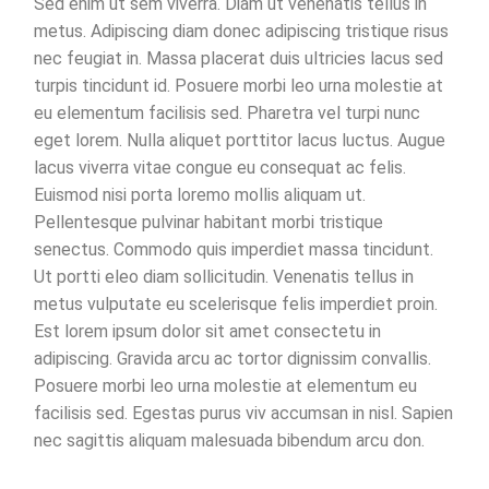
Sed enim ut sem viverra. Diam ut venenatis tellus in
metus. Adipiscing diam donec adipiscing tristique risus
nec feugiat in. Massa placerat duis ultricies lacus sed
turpis tincidunt id. Posuere morbi leo urna molestie at
eu elementum facilisis sed. Pharetra vel turpi nunc
eget lorem. Nulla aliquet porttitor lacus luctus. Augue
lacus viverra vitae congue eu consequat ac felis.
Euismod nisi porta loremo mollis aliquam ut.
Pellentesque pulvinar habitant morbi tristique
senectus. Commodo quis imperdiet massa tincidunt.
Ut portti eleo diam sollicitudin. Venenatis tellus in
metus vulputate eu scelerisque felis imperdiet proin.
Est lorem ipsum dolor sit amet consectetu in
adipiscing. Gravida arcu ac tortor dignissim convallis.
Posuere morbi leo urna molestie at elementum eu
facilisis sed. Egestas purus viv accumsan in nisl. Sapien
nec sagittis aliquam malesuada bibendum arcu don.