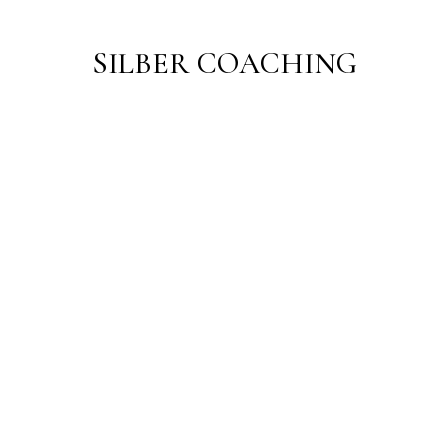
S
I
L
B
E
R
C
O
A
C
H
I
N
G
ologien
 darauf
 wir
 Website